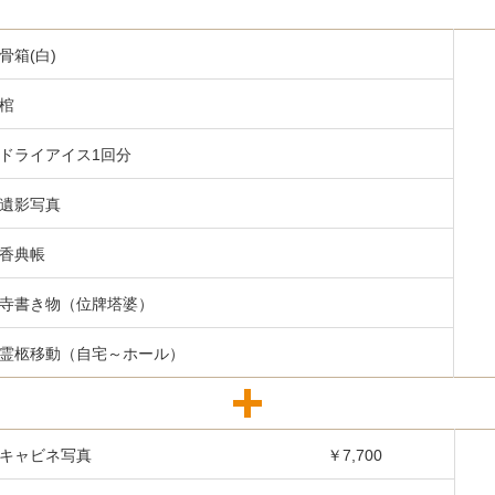
骨箱(白)
棺
ドライアイス1回分
遺影写真
香典帳
寺書き物（位牌塔婆）
霊柩移動（自宅～ホール）
キャビネ写真
￥7,700