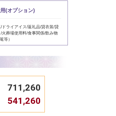
用(オプション)
/ドライアイス/返礼品/貸衣装/貸
ス/火葬場使用料/食事関係/飲み物
盛篭等）
711,260
541,260