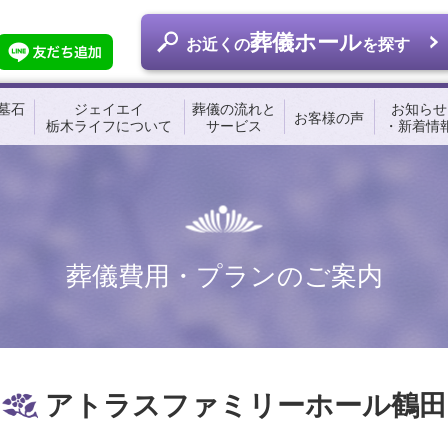
葬儀ホール
お近くの
を探す
墓石
ジェイエイ
葬儀の流れと
お知らせ
お客様の声
栃木ライフについて
サービス
・新着情
葬儀費用・プランのご案内
アトラスファミリーホール鶴田