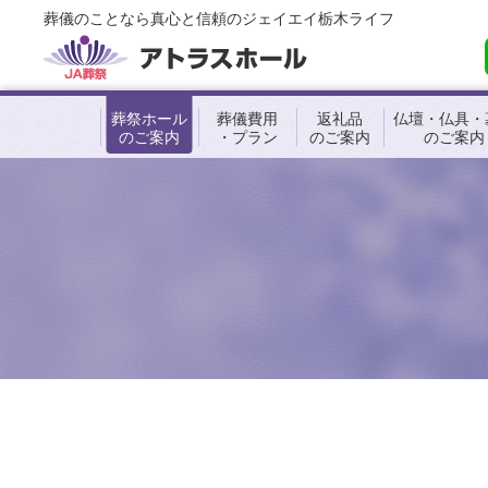
葬儀のことなら真心と信頼のジェイエイ栃木ライフ
葬祭ホール
葬儀費用
返礼品
仏壇・仏具・
のご案内
・プラン
のご案内
のご案内