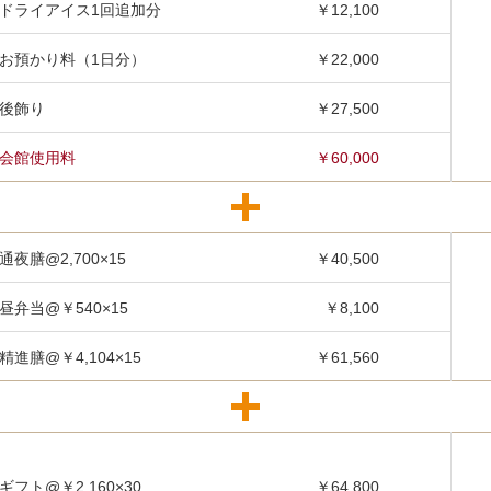
ドライアイス1回追加分
￥12,100
お預かり料（1日分）
￥22,000
後飾り
￥27,500
会館使用料
￥60,000
通夜膳@2,700×15
￥40,500
昼弁当@￥540×15
￥8,100
精進膳@￥4,104×15
￥61,560
ギフト@￥2,160×30
￥64,800