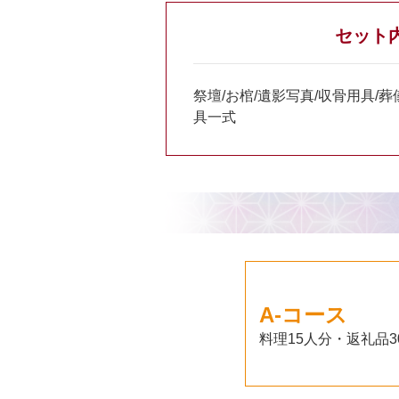
セット
祭壇/お棺/遺影写真/収骨用具/
具一式
A-コース
料理15人分・返礼品3