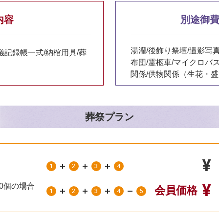
内容
別途御費
湯灌/後飾り祭壇/遺影写真
葬儀記録帳一式/納棺用具/葬
布団/霊柩車/マイクロバ
関係/供物関係（生花・
葬祭プラン
¥
1
2
3
4
¥
0個の場合
会員価格
1
2
3
4
5