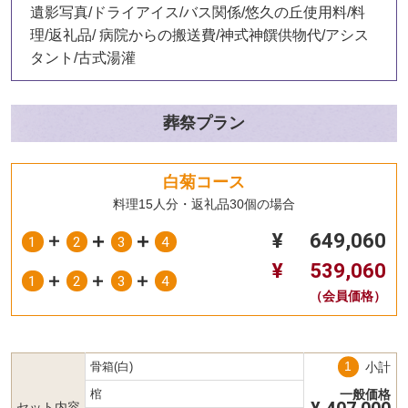
遺影写真/ドライアイス/バス関係/悠久の丘使用料/料
理/返礼品/ 病院からの搬送費/神式神饌供物代/アシス
タント/古式湯灌
葬祭プラン
白菊コース
料理15人分・返礼品30個の場合
¥
649,060
1
2
3
4
¥
539,060
1
2
3
4
（会員価格）
骨箱(白)
小計
一般価格
棺
セット内容