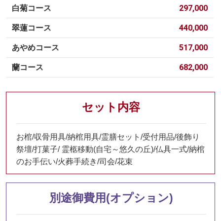
297,000
白菊コース
440,000
翠蓮コース
517,000
あやめコース
682,000
蘭コース
セット内容
お棺/収骨用具/納棺用具/霊膳セット/受付用品/後飾り
祭壇/打菓子/ 霊柩移動(自宅～悠久の丘)/仏具一式/納棺
のお手伝い/火葬手続き/司会/花束
別途御費用(オプション)