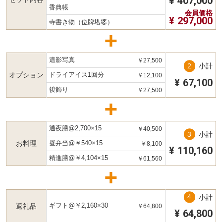
¥
407,000
香典帳
会員価格
¥
297,000
寺書き物（位牌塔婆）
遺影写真
￥27,500
小計
オプション
ドライアイス1回分
￥12,100
¥
67,100
後飾り
￥27,500
通夜膳@2,700×15
￥40,500
小計
お料理
昼弁当@￥540×15
￥8,100
¥
110,160
精進膳@￥4,104×15
￥61,560
小計
ギフト@￥2,160×30
返礼品
￥64,800
¥
64,800